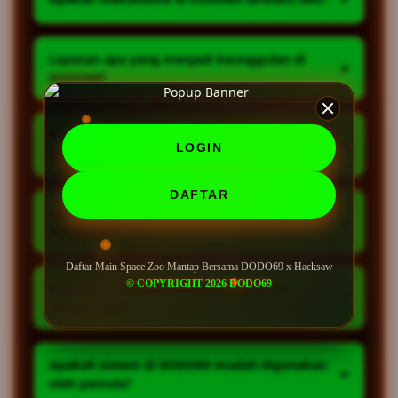
Layanan apa yang menjadi keunggulan di
+
DODO69?
Bagaimana cara bergabung dengan komunitas
+
LOGIN
DODO69?
DAFTAR
Apakah tersedia dukungan teknis bagi
+
pengguna?
Daftar Main Space Zoo Mantap Bersama DODO69 x Hacksaw
© COPYRIGHT 2026 DODO69
Apa visi utama dari DODO69 bagi para
+
anggotanya?
Apakah sistem di DODO69 mudah digunakan
+
oleh pemula?