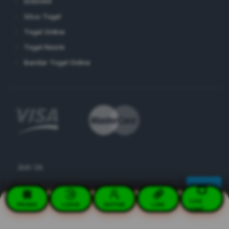
DODO69
Situs Togel
Togel Online
Togel Resmi
Bandar Togel Online
Join Us
LIVE
PROMO
LOGIN
DAFTAR
LINK
CHAT
© Copyright 2026 by DODO69. All Rights Reserved. SEO Chick.