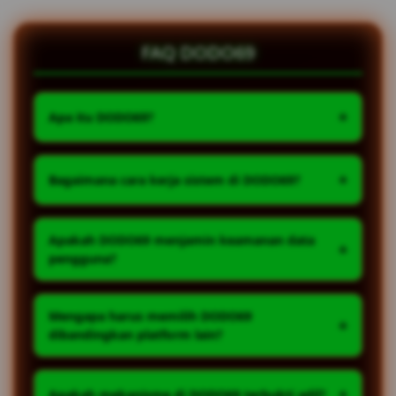
FAQ DODO69
+
Apa itu DODO69?
+
Bagaimana cara kerja sistem di DODO69?
Apakah DODO69 menjamin keamanan data
+
pengguna?
Mengapa harus memilih DODO69
+
dibandingkan platform lain?
+
Apakah mekanisme di DODO69 terbukti adil?