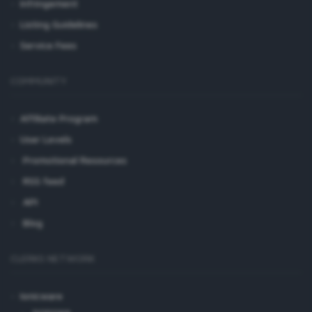
Infringement
Listing Guidelines
Service Fees
COMMUNITY
Affiliate Program
User Levels
Promotional Resources
RSS feed
API
Blog
CLERKS NETWORK
Ionicware