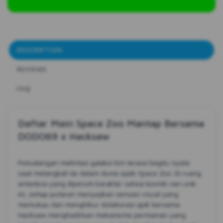
DESCRIPTION
REVIEWS
FAQ
Daftar Main Space Zoo Mantap Bersama
DODO69 x Hacksaw
Petualangan melintasi galaksi kini terasa begitu nyata
saat melangkah ke dalam dunia ajaib Space Zoo. Di ruang
antariksa yang dipenuhi karakter satwa kosmik nan unik
ini, setiap putaran menyajikan sensasi visual yang
memukau dan menghibur. Kolaborasi apik bersama
Hacksaw menghadirkan mekanisme permainan yang