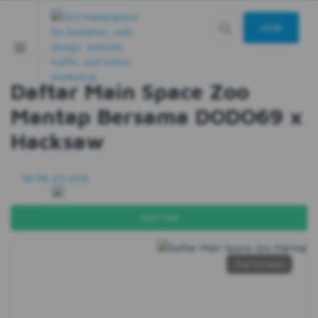
JOIN
Daftar Main Space Zoo
Mantap Bersama DODO69 x
Hacksaw
99.9% (25,509)
DAFTAR