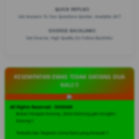
QUICK REPLIES
Get Answers To Your Questions Quicker, Available 24/7
DIVERSE BACKLINKS
Get Diverse, High-Quality Do-Follow Backlinks
KESEMPATAN EMAS TIDAK DATANG DUA
KALI !!
All Rights Reserved :
DODO69
Bukan Harapan Kosong , Disini Kantong gak mungkin
Kosong !!
Terbukti dan Terjamin Cuma Disini yang Amanah !!